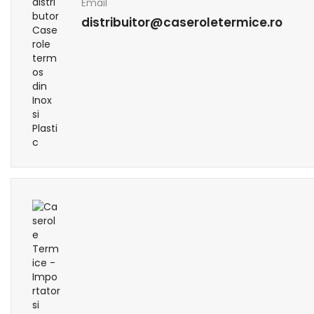
Email
distribuitor@caseroletermice.ro