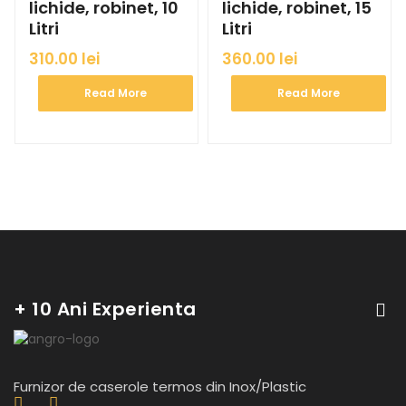
lichide, robinet, 10
lichide, robinet, 15
Litri
Litri
310.00
lei
360.00
lei
Read More
Read More
+ 10 Ani Experienta
Furnizor de caserole termos din Inox/Plastic