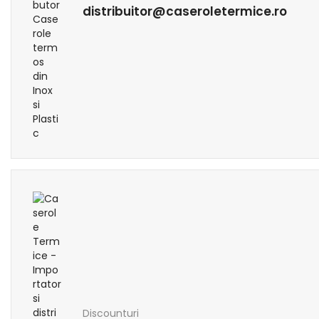
distribuitor@caseroletermice.ro
Discounturi