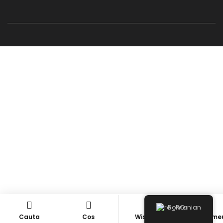
Romanian
Cauta
Cos
Wishlist
Contul me